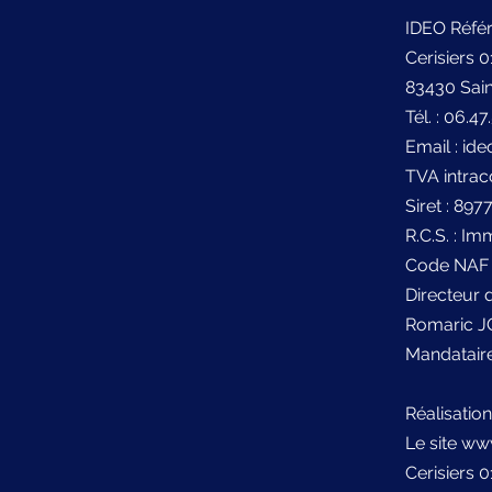
IDEO Réfé
Cerisiers 0
83430 Sai
Tél. : 06.4
Email : i
TVA intra
Siret : 89
R.C.S. : I
Code NAF 
Directeur d
Romaric J
Mandataire
Réalisation
Le site ww
Cerisiers 