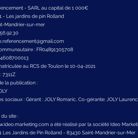
rencement - SARL au capital de 1 000€
1 - Les jardins de pin Rolland
nt-Mandrier-sur-mer
7.56.92.30
deo.referencement@gmail.com
communautaire : FR04891305708
774608700013
mmatriculée au RCS de Toulon le 10-04-2021
: 7311Z
e la publication :
OLY
s sociaux : Gérant : JOLY Romaric, Co-gérante: JOLY Lauren
 du site :
w.ideo.marketing.com a été réalisé par la société Ideo Market
01 Les Jardins de Pin Rolland - 83430 Saint-Mandrier-sur-Mer