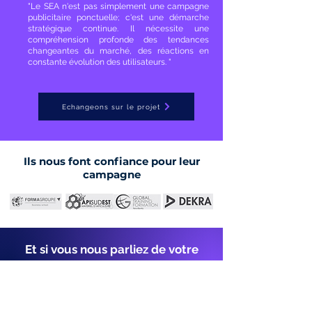
"Le SEA n'est pas simplement une campagne
publicitaire ponctuelle; c'est une démarche
stratégique continue. Il nécessite une
compréhension profonde des tendances
changeantes du marché, des réactions en
constante évolution des utilisateurs. "
Echangeons sur le projet
Ils nous font confiance pour leur
campagne
Et si vous nous parliez de votre
projet ?
Remplissez ce formulaire, nous vous
contacterons rapidement